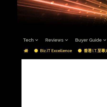
Tech
Reviews
Buyer Guide
Biz.IT Excellence
香港 I.T.至