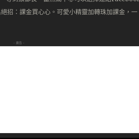
者出絕招：課金買心心。可愛小精靈加轉珠加課金，一
- 廣告 -