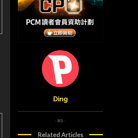
Ding
- 廣告 -
Related Articles