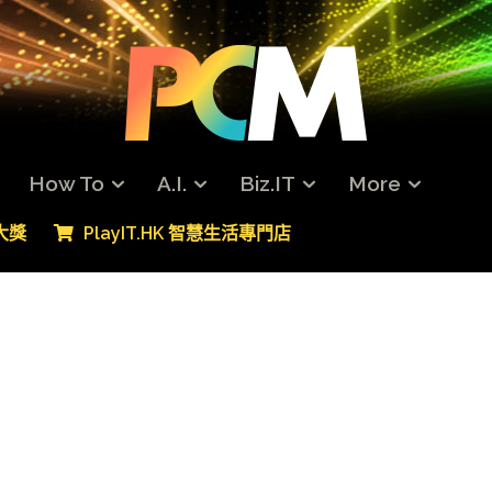
How To
A.I.
Biz.IT
More
專大獎
PlayIT.HK 智慧生活專門店