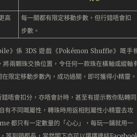
更高
每一關都有限定移動步數，但行錯唔會扣
步數。
bile》係 3DS 遊戲《Pokémon Shuffle》嘅手
，將兩顆珠交換位置，令任何一款珠在橫軸或縱軸
一關在限定移動步數內，成功過關，即可獲得小精靈。
行錯唔會扣分，亦唔會計時，甚至有提示教你點轉同
靈各自有不同嘅屬性，轉珠時用返相剋屬性小精靈去攻
ame 都只有一定數量的「心心」，每玩一鋪就用一
心心，等到頸都長，當然閣下亦可以選擇連結Faceboo