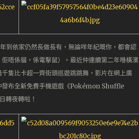
6 年到依家仍然長做長有，無論咩年紀嘅你，都會認
，佢唔係貓，係電擊鼠）。最近仲連續第二年喺橫濱
過千隻比卡超一齊街頭巡遊跳跳舞，影片在網上廣
全新免費手機遊戲《Pokémon Shuffle
要日轉夜轉啦！