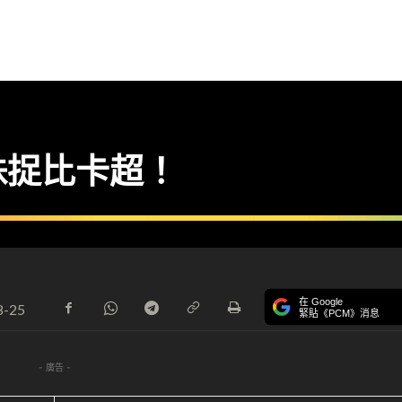
珠捉比卡超！
在 Google
8-25
緊貼《PCM》消息
- 廣告 -