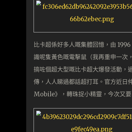
比卡超係好多人嘅集體回憶，由 199
識呢隻黃色嘅電擊鼠（我再重申一次
搞咗個超大型嘅比卡超大爆發活動，
傳，人人睇過都話超打耳。官方近日仲發布
Mobile》，轉珠捉小精靈，今次又