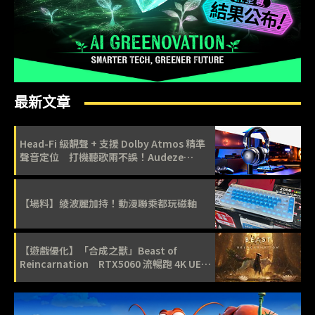
最新文章
Head-Fi 級靚聲 + 支援 Dolby Atmos 精準
聲音定位 打機聽歌兩不誤！Audeze
Maxwell 2 ANC 評測
【場料】綾波麗加持！動漫聯乘都玩磁軸
【遊戲優化】「合成之獸」Beast of
Reincarnation RTX5060 流暢跑 4K UE5
原因是？