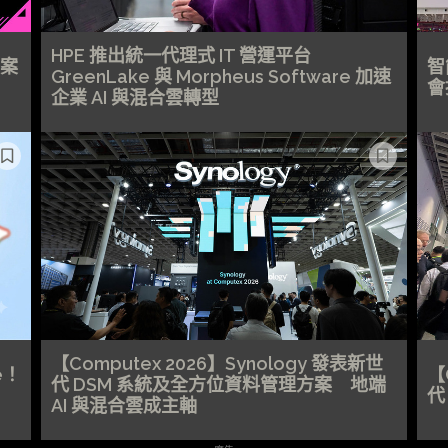
HPE 推出統一代理式 IT 營運平台
方案
智
GreenLake 與 Morpheus Software 加速
會
企業 AI 與混合雲轉型
【Computex 2026】Synology 發表新世
te！
【
代 DSM 系統及全方位資料管理方案 地端
代
AI 與混合雲成主軸