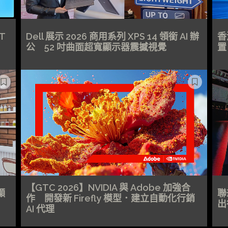
T
Dell 展示 2026 商用系列 XPS 14 領銜 AI 辦
香
公 52 吋曲面超寬顯示器震撼視覺
置
【GTC 2026】NVIDIA 與 Adobe 加強合
顯
聯
作 開發新 Firefly 模型．建立自動化行銷
出
AI 代理