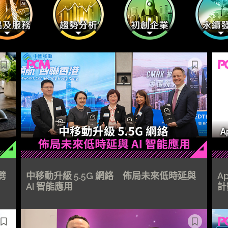
狂劈
中移動升級 5.5G 網絡 佈局未來低時延與
A
AI 智能應用
計