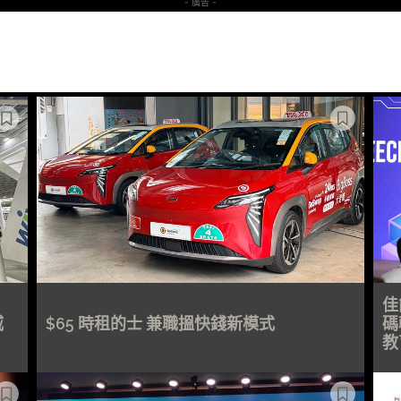
- 廣告 -
佳
威
$65 時租的士 兼職搵快錢新模式
碼
教