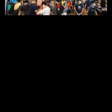
【場料】電腦節 2026 前瞻｜RAM／NAND／顯
卡街場全面喊加 入場「執平貨」仲有咩目標？