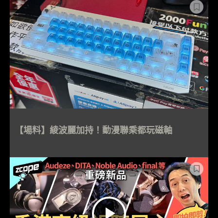
【場料】綾波麗加持！動漫聯乘都玩磁軸