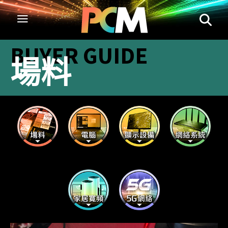
BUYER GUIDE
場料