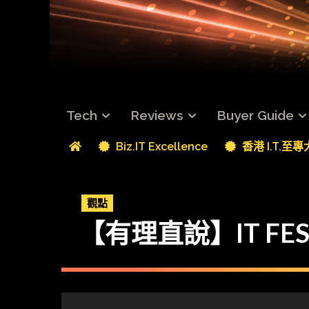
Tech
Reviews
Buyer Guide
Biz.IT Excellence
香港 I.T.至
觀點
【有理直說】IT FES