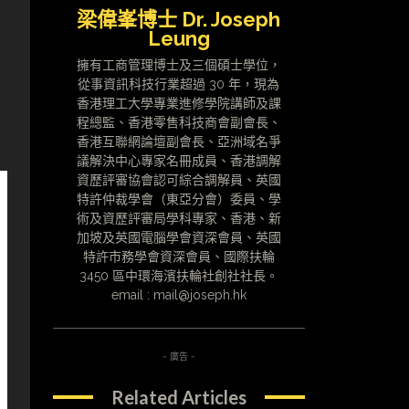
梁偉峯博士 Dr. Joseph
Leung
擁有工商管理博士及三個碩士學位，
從事資訊科技行業超過 30 年，現為
香港理工大學專業進修學院講師及課
程總監、香港零售科技商會副會長、
香港互聯網論壇副會長、亞洲域名爭
議解決中心專家名冊成員、香港調解
資歷評審協會認可綜合調解員、英國
特許仲裁學會（東亞分會）委員、學
術及資歷評審局學科專家、香港、新
加坡及英國電腦學會資深會員、英國
特許市務學會資深會員、國際扶輪
3450 區中環海濱扶輪社創社社長。
email : mail@joseph.hk
- 廣告 -
Related Articles