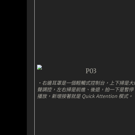
・右邊耳罩是一個輕觸式控制台，上下掃是大
聲調控，左右掃是前進、後退，拍一下是暫停
播放，新增按著就是 Quick Attention 模式。