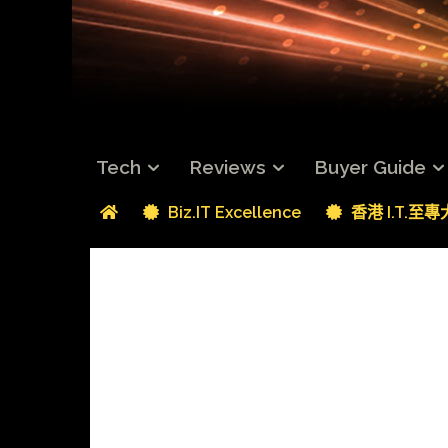
Tech
Reviews
Buyer Guide
Biz.IT Excellence
香港 I.T.至