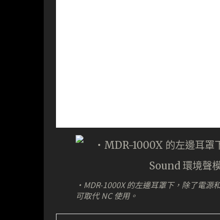
・MDR-1000X 的左邊耳罩下，除了電源和 
可取代 NC 使用。