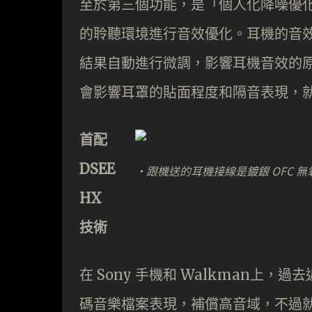
至於第三個功能，是「個人化降噪優
的聆聽環境進行音效優化。耳機的音
結果自動進行微調，影響耳機音效的
會影響耳罩的貼面程度和隔音表現，
首配
DSEE
・跟機送的耳機接線是鍍銀 OFC 
HX
技術
在 Sony 手機和 Walkman上，
碼音樂檔案表現，補償高音域，不過就要用