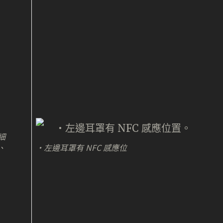
細
、
・左邊耳罩有 NFC 感應位