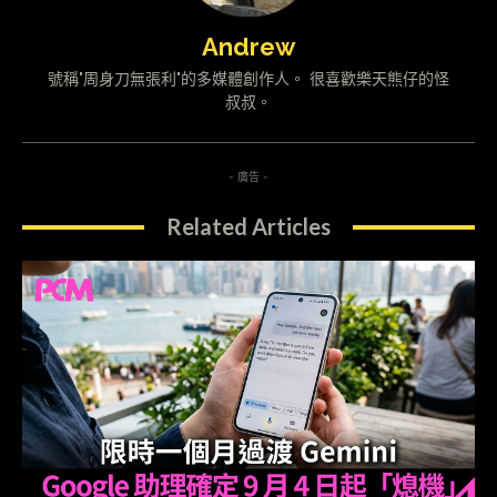
Andrew
號稱"周身刀無張利"的多媒體創作人。 很喜歡樂天熊仔的怪
叔叔。
- 廣告 -
Related Articles