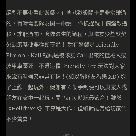
絕對不要少看此遊戲，有些地獄級關卡是非常難過
的，有時需要隊友間一命續—命挨過幾十個强敵追
殺，才能過關，險像環生的過程，與隊友少些默契
欠缺策略便要從頭玩過！ 還有遊戲是 Friendly
Fire on，Kali 就試過被隊友 Call 出來的機械人或
裝甲車壓死！不過這種 Friendly Fire 玩法對大家
來說有時候又非常有趣！(如以殺隊友為樂 XD) 除
了上線一起玩外，假如有 4 個手制便可以與家人或
朋友在家中一起玩，開 Party 時玩最適合！雖然
《Helldivers》不算是大作，但絕對能帶給玩家們
不少驚喜！
- 廣告 -