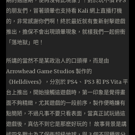
期的適應期，便再沒有此現像了！對於玩不慣 FPS
的朋友們，冒著頭暈也支持看 Kali 網上直播打機
的，非常感謝你們啊！終於最近就有隻新射擊遊戲
推出，擔保不會出現頭暈現象，就樣我們一起俯衝
「落地獄」吧！
所講的當然不是某政治人的口頭禪，而是由
Arrowhead Game Studios 製作的
《Helldivers》，分別於 PS4、 PS3 和 PS Vita 平
台上推出，開始接觸這遊戲時，第一印象是覺得畫
面不夠精緻，尤其遊戲的一段前序，製作便略嫌有
點簡陋，不過凡事不要只看表面，當真正試玩過這
遊戲後，真估不到它是那麽好玩的！ 故事背景是講
述四名戰士為了保衛超級地球，與 3 個不同種族分