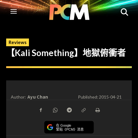
Reviews
【Kali Something】地獄俯衝者
Ayu Chan
Author:
Published:
2015-04-21
在 Google
緊貼《PCM》消息