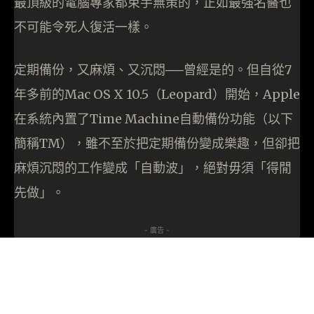
最頂級的電腦專家都束手無策的，正如最強名醫也
不可能令死人復活一樣。
定期備份，又麻煩、又沉悶──曾經是的。但自從7
年多前的Mac OS X 10.5（Leopard）開始，Apple
在系統內置了Time Machine自動備份功能（以下
簡稱TM），雖不至於把定期備份變成樂趣，但卻把
麻煩沉悶的工作變成「自動波」，絕對毋須「得閒
先做」。
- 廣告 -