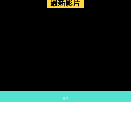
最新影片
- 廣告 -