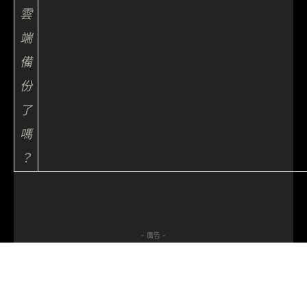
雲
端
備
份
了
嗎
？
- 廣告 -