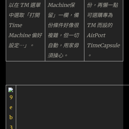
以在 TM 選單
Machine保
份，再懶一點
中選取「打開
留」一欄，備
可選購專為
Time
份條件好像很
TM 而設的
Machine 偏好
複雜，但一切
AirPort
設定⋯」。
自動，用家毋
TimeCapsule
須操心。
。