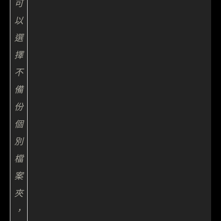
可
以
選
擇
不
備
份
個
別
檔
案
夾
，