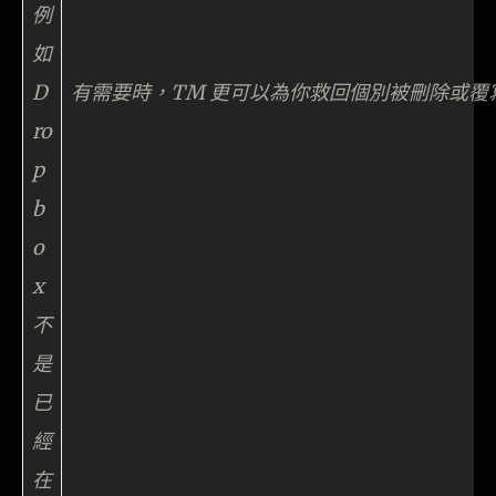
例
如
D
有需要時，TM 更可以為你救回個別被刪除或覆
ro
p
b
o
x
不
是
已
經
在