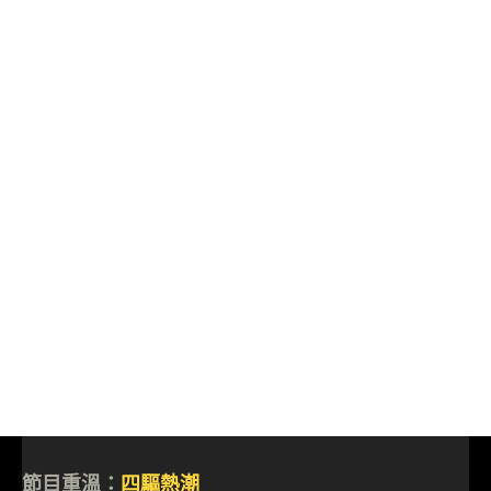
節目重溫：
四驅熱潮