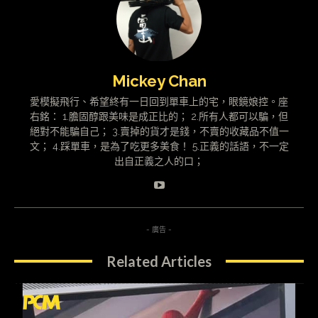
Mickey Chan
愛模擬飛行、希望終有一日回到單車上的宅，眼鏡娘控。座
右銘： 1.膽固醇跟美味是成正比的； 2.所有人都可以騙，但
絕對不能騙自己； 3.賣掉的貨才是錢，不賣的收藏品不值一
文； 4.踩單車，是為了吃更多美食！ 5.正義的話語，不一定
出自正義之人的口；
- 廣告 -
Related Articles