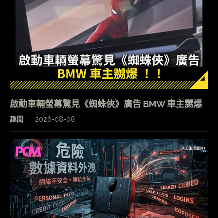
啟動車輛螢幕驚見《蜘蛛俠》廣告 BMW 車主嬲爆
趣聞
2026-08-08