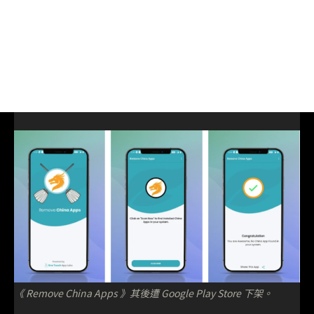
《 Remove China Apps 》其後遭 Google Play Store 下架。