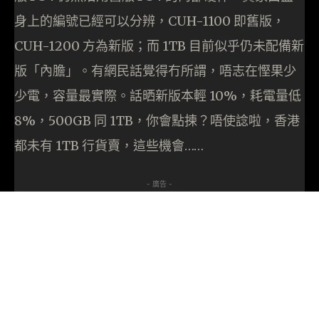
身上的編號已經可以分辨，CUH-1100 即舊版，
CUH-1200 方為新版；而 1TB 目前似乎仍未配備新
版「內膽」。有網民話覺得冇所謂，唔志在慳果少
少電，容量最實際。話晒新版本輕 10%，耗電量低
8%，500GB 同 1TB，你會點揀？唔使諗啦，香港
都未有 1TB 行貨賣，這些機會……
- 廣告 -