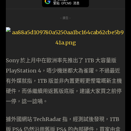
緊貼《PCM》消息
- 廣告 -
Sony 於上月中在歐洲率先推出了 1TB 大容量版
PlayStation 4，唔少機迷都大為雀躍。不過最近
有外媒就指，1TB 版並非內置更輕更慳電嘅新主機
硬件，而係繼續用返舊版底版，建議大家買之前停
一停，諗一諗喎。
據外國網站 TechRadar 指，經測試後發現，1TB
版 PS4 仍然沿用舊版 PS4 的內部硬件，買家由盒