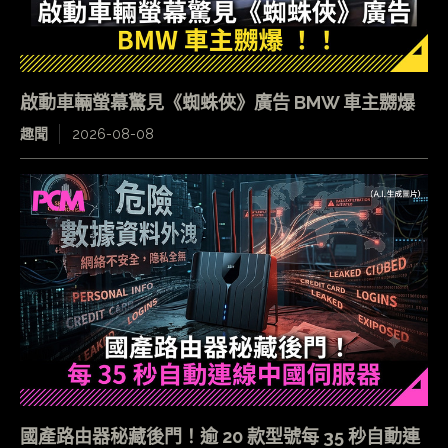
啟動車輛螢幕驚見《蜘蛛俠》廣告 BMW 車主嬲爆
趣聞
2026-08-08
國產路由器秘藏後門！逾 20 款型號每 35 秒自動連