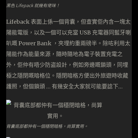
黑色 Lifepack 就幾有佬味！
Lifeback 表面上係一個背囊，但查實佢內含一塊太
陽能電版，以及一個可以充當 USB 充電器同藍牙喇
叭嘅 Power Bank ，夾埋約重兩磅半。除咗利用太
陽能作為能量來源，隨時隨地為電子裝置充電之
外，佢仲有唔少防盗設計，例如旁邊嘅鎖頭，同埋
極之隱閉嘅暗格位。隱閉暗格方便出外旅遊時收藏
護照，但個鎖頭 … 有幾安全大家就可能要諗下…
背囊底部都仲有一個穩閉暗格，尚算實用。