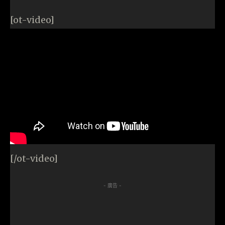
[ot-video]
[/ot-video]
- 廣告 -