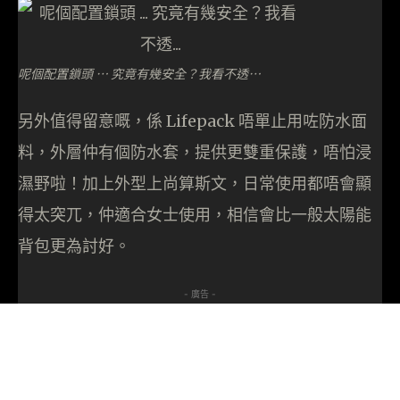
呢個配置鎖頭 … 究竟有幾安全？我看不透…
另外值得留意嘅，係 Lifepack 唔單止用咗防水面
料，外層仲有個防水套，提供更雙重保護，唔怕浸
濕野啦！加上外型上尚算斯文，日常使用都唔會顯
得太突兀，仲適合女士使用，相信會比一般太陽能
背包更為討好。
- 廣告 -