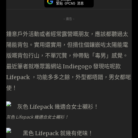
緊貼《PCM》消息
- 廣告 -
鍾意戶外活動或者經常露營嘅朋友，應該都聽過太
陽能背包。實用還實用，但揹住個鑲嵌咗太陽能電
版嘅背包行山，不單冗贅，仲帶點「毒男」感覺。
最近筆者就喺眾籌網站 Indiegogo 發現咗呢款
Lifepack ，功能多多之餘，外型都唔錯，男女都啱
使！
灰色 Lifepack 幾適合女士襯衫！