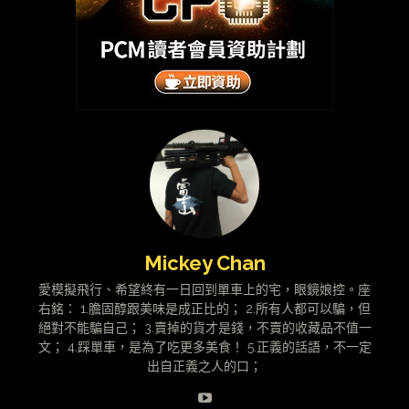
Mickey Chan
愛模擬飛行、希望終有一日回到單車上的宅，眼鏡娘控。座
右銘： 1.膽固醇跟美味是成正比的； 2.所有人都可以騙，但
絕對不能騙自己； 3.賣掉的貨才是錢，不賣的收藏品不值一
文； 4.踩單車，是為了吃更多美食！ 5.正義的話語，不一定
出自正義之人的口；