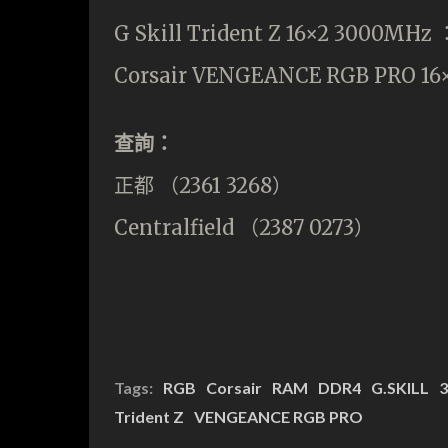
G Skill Trident Z 16×2 3000MHz 
Corsair VENGEANCE RGB PRO 16
查詢：
正都 （2361 3268）
Centralfield （2387 0273）
Tags:
RGB
Corsair
RAM
DDR4
G.SKILL
Trident Z
VENGEANCE RGB PRO