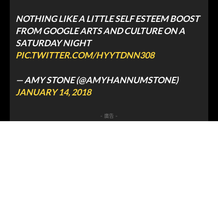
NOTHING LIKE A LITTLE SELF ESTEEM BOOST
FROM GOOGLE ARTS AND CULTURE ON A
SATURDAY NIGHT
PIC.TWITTER.COM/HYYTDNN308
— AMY STONE (@AMYHANNUMSTONE)
JANUARY 14, 2018
- 廣告 -