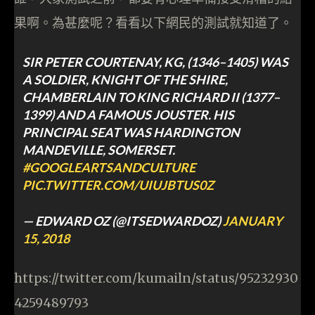
果啊。為甚麼呢？看看以下網民的測試就知道了。
SIR PETER COURTENAY, KG, (1346–1405) WAS
A SOLDIER, KNIGHT OF THE SHIRE,
CHAMBERLAIN TO KING RICHARD II (1377–
1399) AND A FAMOUS JOUSTER. HIS
PRINCIPAL SEAT WAS HARDINGTON
MANDEVILLE, SOMERSET.
#GOOGLEARTSANDCULTURE
PIC.TWITTER.COM/UIUJBTUS0Z
— EDWARD OZ (@ITSEDWARDOZ)
JANUARY
15, 2018
https://twitter.com/kumailn/status/95232930
4259489793