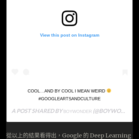
View this post on Instagram
COOL…AND BY COOL I MEAN WEIRD
#GOOGLEARTSANDCULTURE
A POST SHARED BY
(@BOYWONDERROCKS) ON
BOYWONDER
從以上的結果看得出，Google 的 Deep Learning