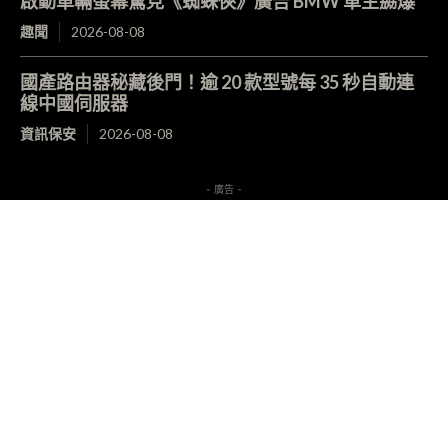
啟動車輛螢幕驚見《蜘蛛俠》廣告 BMW 車主嬲爆
趣聞
2026-08-08
國產路由器秘藏後門！逾 20 款型號每 35 秒自動連
線中國伺服器
資訊保安
2026-08-08
- 廣告 -