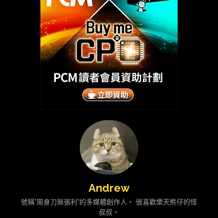
Andrew
號稱"周身刀無張利"的多媒體創作人。 很喜歡樂天熊仔的怪
叔叔。