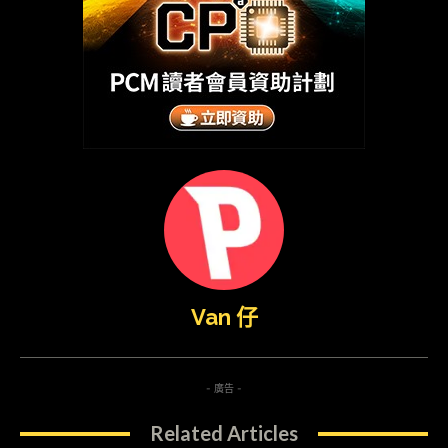
Van 仔
- 廣告 -
Related Articles