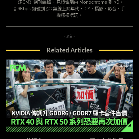
《PCM》創刊編輯， 見證電腦由 Monochrome 到 3D，
9.6Kbps 撥號到 5G 無線上網年代，DIY、攝影、影音、手
機樣樣啱玩。
- 廣告 -
Related Articles