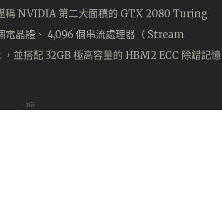
稱 NVIDIA 第二大面積的 GTX 2080 Turing
個電晶體、 4,096 個串流處理器（ Stream
MHz ，並搭配 32GB 極高容量的 HBM2 ECC 除錯記憶
- 廣告 -