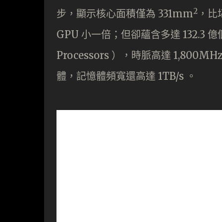
2
步，顯示核心面積僅為 331mm
，比堪
GPU 小一倍；但卻蘊含多達 132.3 億
Processors ），時脈高達 1,800
體，記憶體頻寬還高達 1TB/s 。