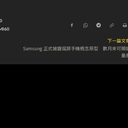
0
MI60
下一篇文
Samsung 正式披露摺屏手機槪念原型 數月來可開
量