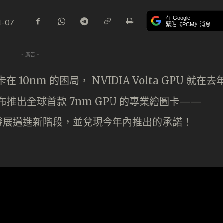
在 Google
1-07
緊貼《PCM》消息
- 廣告 -
在 10nm 的困局， NVIDIA Volta GPU 就在去
宣布推出全球首款 7nm GPU 的專業繪圖卡——
，引領硬件發展邁進新階段，並兌現今年內推出的承諾！