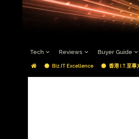
Tech
Reviews
Buyer Guide
Biz.IT Excellence
香港 I.T.至