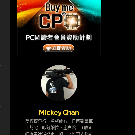
登
入
Mickey Chan
愛模擬飛行、希望終有一日回到單車
上的宅，眼鏡娘控。座右銘： 1.膽固
醇跟美味是成正比的； 2.所有人都可