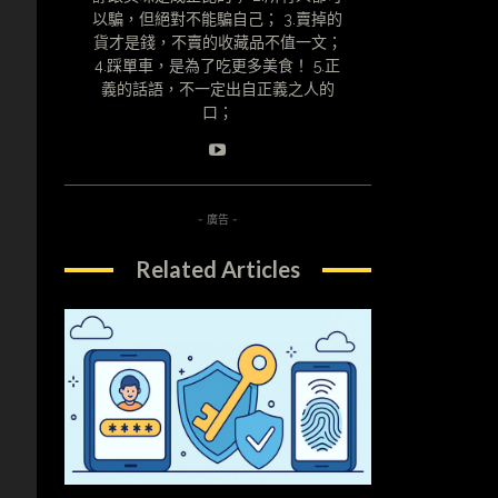
以騙，但絕對不能騙自己； 3.賣掉的
貨才是錢，不賣的收藏品不值一文；
4.踩單車，是為了吃更多美食！ 5.正
義的話語，不一定出自正義之人的
口；
- 廣告 -
Related Articles