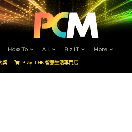
How To
A.I.
Biz.IT
More
專大獎
PlayIT.HK 智慧生活專門店