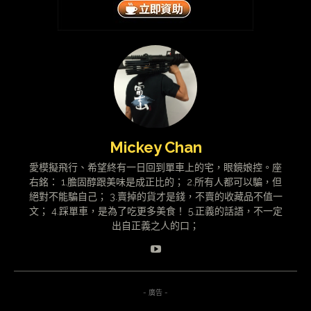
Mickey Chan
愛模擬飛行、希望終有一日回到單車上的宅，眼鏡娘控。座
右銘： 1.膽固醇跟美味是成正比的； 2.所有人都可以騙，但
絕對不能騙自己； 3.賣掉的貨才是錢，不賣的收藏品不值一
文； 4.踩單車，是為了吃更多美食！ 5.正義的話語，不一定
出自正義之人的口；
- 廣告 -