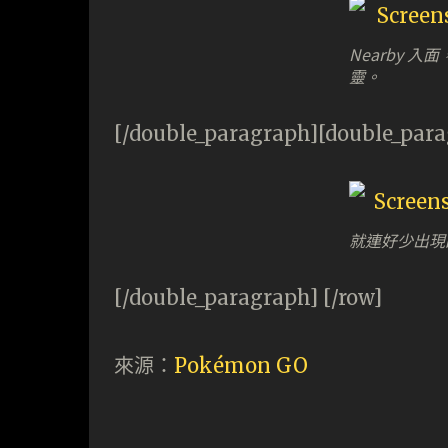
Nearby 
靈。
[/double_paragraph][double_par
就連好少出現
[/double_paragraph] [/row]
來源：
Pokémon GO