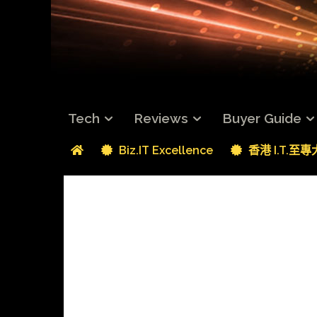
Tech
Reviews
Buyer Guide
Biz.IT Excellence
香港 I.T.至