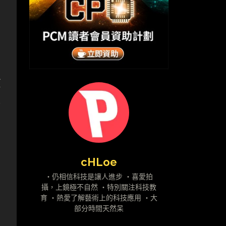
原
啫
cHLoe
・仍相信科技是讓人進步 ・喜愛拍
攝，上鏡極不自然 ・特別關注科技教
育 ・熱愛了解藝術上的科技應用 ・大
部分時間天然呆