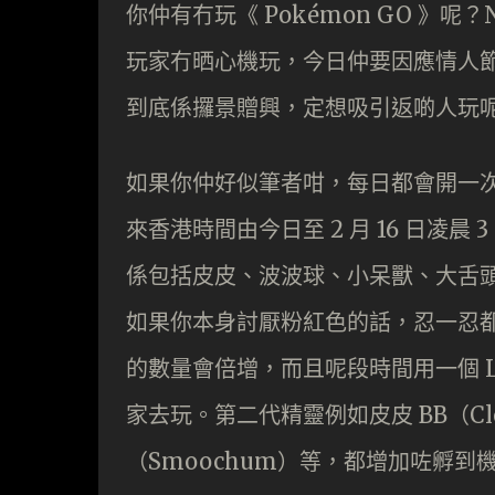
你仲有冇玩《 Pokémon GO 》呢
玩家冇晒心機玩，今日仲要因應情人
到底係攞景贈興，定想吸引返啲人玩
如果你仲好似筆者咁，每日都會開一次 
來香港時間由今日至 2 月 16 日凌晨
係包括皮皮、波波球、小呆獸、大舌
如果你本身討厭粉紅色的話，忍一忍
的數量會倍增，而且呢段時間用一個 Lur
家去玩。第二代精靈例如皮皮 BB（Cle
（Smoochum）等，都增加咗孵到機