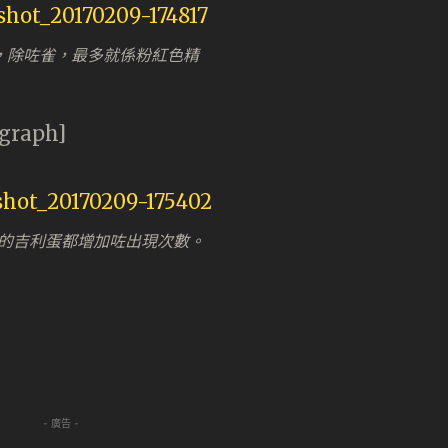
入面，除咗雀，最多就係粉紅色精
agraph]
的吉利蛋都增加咗出現次數。
- 廣告 -