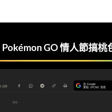
okémon GO 情人節搞
在 Google
2-09
緊貼《PCM》消息
- 廣告 -