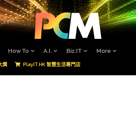
How To
A.I.
Biz.IT
More
專大獎
PlayIT.HK 智慧生活專門店