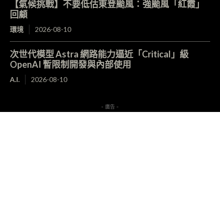
【氣候挑戰】不要低估東登颱風：強颱風「紅霞」
回顧
環境
2026-08-10
次世代模型 Astra 網路能力逼近「Critical」級
OpenAI 暫限制開發與內部使用
A.I.
2026-08-10
- 廣告 -