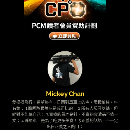
Mickey Chan
愛模擬飛行、希望終有一日回到單車上的宅，眼鏡娘控。座
右銘： 1.膽固醇跟美味是成正比的； 2.所有人都可以騙，但
絕對不能騙自己； 3.賣掉的貨才是錢，不賣的收藏品不值一
文； 4.踩單車，是為了吃更多美食！ 5.正義的話語，不一定
出自正義之人的口；