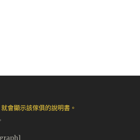
。
agraph]