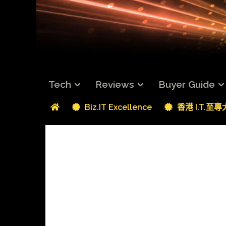
Tech
Reviews
Buyer Guide
Biz.IT Excellence
香港 I.T.至