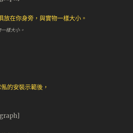
物一樣大小。
agraph]