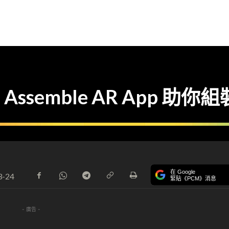
emble AR App 助你組裝
在 Google
3-24
緊貼《PCM》消息
- 廣告 -