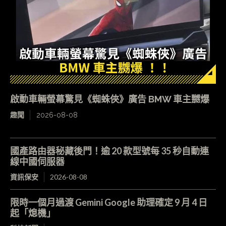
啟動車輛螢幕驚見《蜘蛛俠》廣告 BMW 車主嬲爆
趣聞
2026-08-08
國產路由器秘藏後門！逾 20 款型號每 35 秒自動連
線中國伺服器
資訊保安
2026-08-08
限時一個月過渡 Gemini Google 助理確定 9 月 4 日
起「熄機」