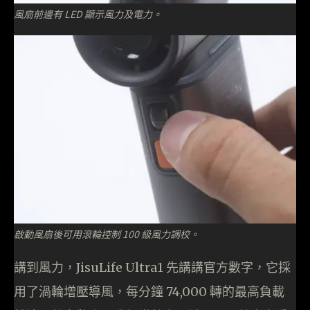
風扇前邊有 LED 顯示風力及電力。
啟動風扇後可用滾輪控制 100 級風力調校。
講到風力，JisuLife Ultra1 先講講官方數字，它採
用了渦輪增壓導風，每分鐘 74,000 轉的最高負載