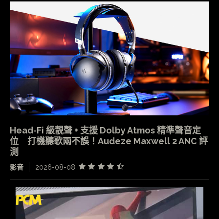
Head-Fi 級靚聲 + 支援 Dolby Atmos 精準聲音定
位 打機聽歌兩不誤！Audeze Maxwell 2 ANC 評
測
影音
2026-08-08