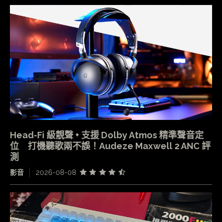
Head-Fi 級靚聲 + 支援 Dolby Atmos 精準聲音定
位 打機聽歌兩不誤！Audeze Maxwell 2 ANC 評
測
影音
2026-08-08