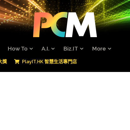
How To
A.I.
Biz.IT
More
專大獎
PlayIT.HK 智慧生活專門店