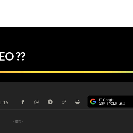
 ??
在 Google
1-15
緊貼《PCM》消息
- 廣告 -