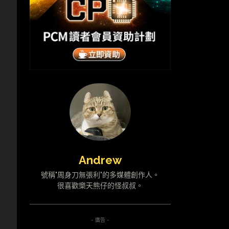
Andrew
號稱"周身刀無張利"的多媒體創作人。
很喜歡樂天熊仔的怪叔叔。
- 廣告 -