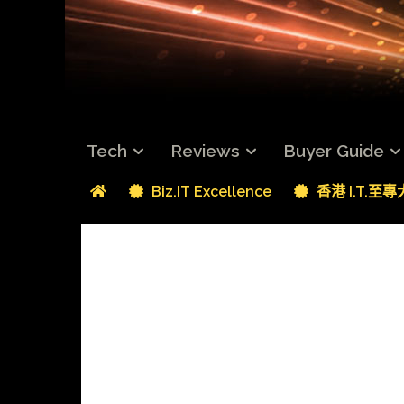
Tech
Reviews
Buyer Guide
Biz.IT Excellence
香港 I.T.至