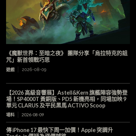
《魔獸世界：至暗之夜》 團隊分享「烏拉特克的詛
咒」新首領戰巧思
遊戲
2026-08-09
【2026 高級音響展】Astell&Kern 旗艦陣容強勢登
場！SP4000T 黃銅版、PD5 新機亮相，同場加映 9
單元 CLARUS 及平民黑馬 ACTIVO Scoop
場料
2026-08-09
傳 iPhone 17 最快下周一加價！Apple 突調升