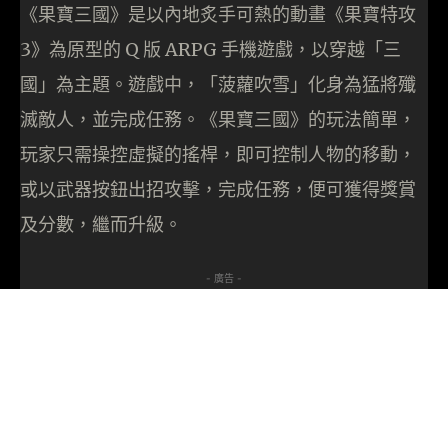
《果寶三國》是以內地炙手可熱的動畫《果寶特攻
3》為原型的 Q 版 ARPG 手機遊戲，以穿越「三
國」為主題。遊戲中，「菠蘿吹雪」化身為猛將殲
滅敵人，並完成任務。《果寶三國》的玩法簡單，
玩家只需操控虛擬的搖桿，即可控制人物的移動，
或以武器按鈕出招攻擊，完成任務，便可獲得獎賞
及分數，繼而升級。
- 廣告 -