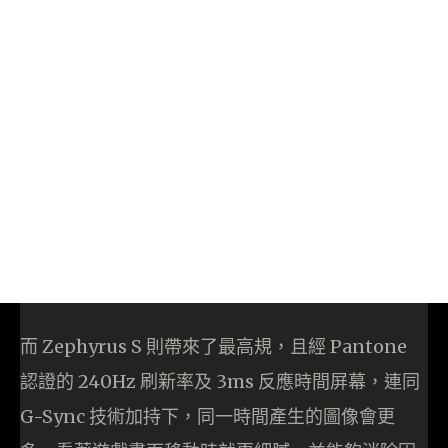
而 Zephyrus S 則帶來了最高規，且經 Pantone
認證的 240Hz 刷新率及 3ms 反應時間屏幕，連同
G-Sync 技術加持下，同一時間產生的圖像會更