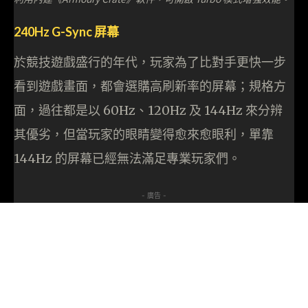
240Hz G-Sync 屏幕
於競技遊戲盛行的年代，玩家為了比對手更快一步
看到遊戲畫面，都會選購高刷新率的屏幕；規格方
面，過往都是以 60Hz、120Hz 及 144Hz 來分辨
其優劣，但當玩家的眼睛變得愈來愈眼利，單靠
144Hz 的屏幕已經無法滿足專業玩家們。
- 廣告 -