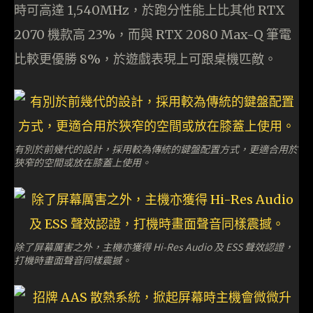
時可高達 1,540MHz，於跑分性能上比其他 RTX
2070 機款高 23%，而與 RTX 2080 Max-Q 筆電
比較更優勝 8%，於遊戲表現上可跟桌機匹敵。
有別於前幾代的設計，採用較為傳統的鍵盤配置方式，更適合用於
狹窄的空間或放在膝蓋上使用。
除了屏幕厲害之外，主機亦獲得 Hi-Res Audio 及 ESS 聲效認證，
打機時畫面聲音同樣震撼。