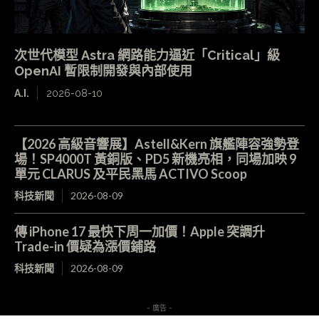
次世代模型 Astra 網路能力逼近「Critical」級
OpenAI 暫限制開發與內部使用
A.I.
2026-08-10
【2026 高級音響展】Astell&Kern 旗艦陣容強勢登
場！SP4000T 黃銅版、PD5 新機亮相，同場加映 9
單元 CLARUS 及平民黑馬 ACTIVO Scoop
科技新聞
2026-08-09
傳 iPhone 17 最快下周一加價！Apple 突調升
Trade-in 價疑為漲價鋪路
科技新聞
2026-08-09
- 廣告 -