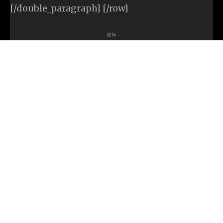
[/double_paragraph] [/row]
- 廣告 -