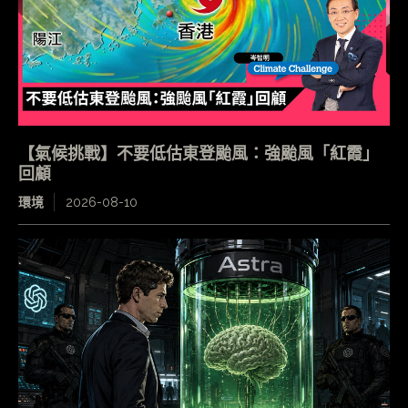
【氣候挑戰】不要低估東登颱風：強颱風「紅霞」
回顧
環境
2026-08-10