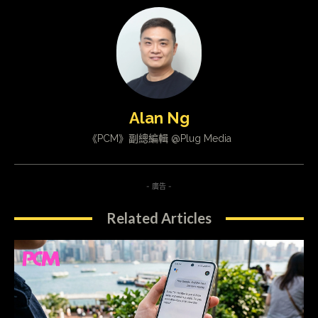
Alan Ng
《PCM》副總編輯 @Plug Media
- 廣告 -
Related Articles