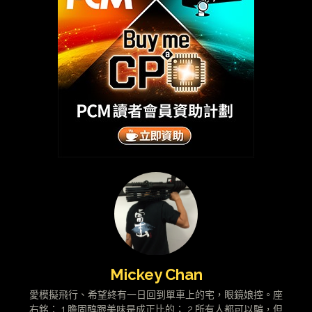
Mickey Chan
愛模擬飛行、希望終有一日回到單車上的宅，眼鏡娘控。座
右銘： 1.膽固醇跟美味是成正比的； 2.所有人都可以騙，但