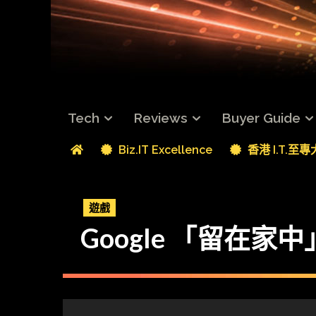
Tech
Reviews
Buyer Guide
Biz.IT Excellence
香港 I.T.至
遊戲
Google 「留在