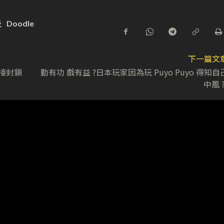
炎
Doodle
下一篇文
 直接封鎖
勤有功 戲有益 ?日本玩家因為玩 Puyo Puyo 得知自
中風 ?