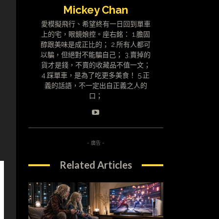
Mickey Chan
愛模擬飛行、希望終有一日回到單車
上的宅，眼鏡娘控。座右銘： 1.膽固
醇跟美味是成正比的； 2.所有人都可
以騙，但絕對不能騙自己； 3.賣掉的
貨才是錢，不賣的收藏品不值一文；
4.踩單車，是為了吃更多美食！ 5.正
義的話語，不一定出自正義之人的
口；
- 廣告 -
Related Articles