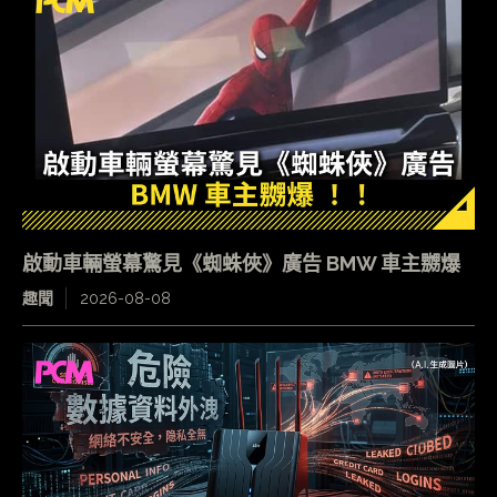
啟動車輛螢幕驚見《蜘蛛俠》廣告 BMW 車主嬲爆
趣聞
2026-08-08