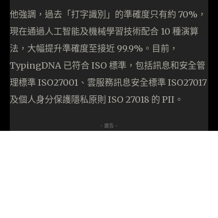
他強調，過去「打字識別」的準確度只有約 70%，
現在通過人工智能及機械學習技術配合 10 種演算
法，大幅提升準確度至接近 99.9%。目前，
TypingDNA 已符合 ISO 標準，包括訊息和安全管
理標準 ISO27001、雲服務訊息安全標準 ISO27017
及個人身分保護隱私原則 ISO 27018 的 PII。
- 廣告 -