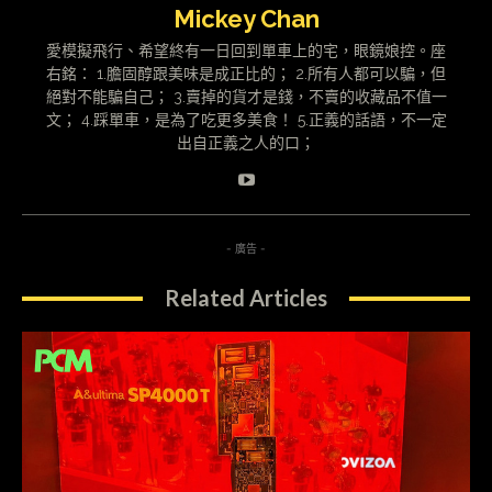
Mickey Chan
愛模擬飛行、希望終有一日回到單車上的宅，眼鏡娘控。座
右銘： 1.膽固醇跟美味是成正比的； 2.所有人都可以騙，但
絕對不能騙自己； 3.賣掉的貨才是錢，不賣的收藏品不值一
文； 4.踩單車，是為了吃更多美食！ 5.正義的話語，不一定
出自正義之人的口；
- 廣告 -
Related Articles