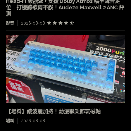
Head-Fi 級靚聲 + 支援 Dolby Atmos 精準聲音定
位 打機聽歌兩不誤！Audeze Maxwell 2 ANC 評
測
影音
2026-08-08
【場料】綾波麗加持！動漫聯乘都玩磁軸
場料
2026-08-08