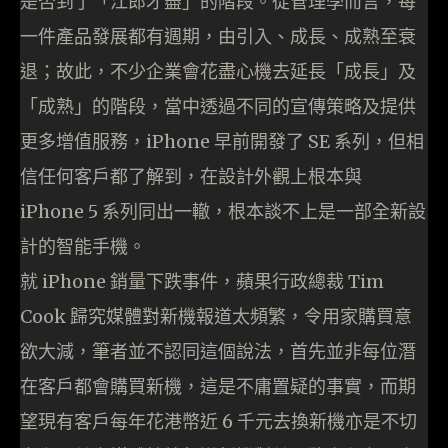
是否到了「江郎才盡」的階段。從管理學而言，每
一件產品發展都有週期，由引入、成長、成熟至衰
退；故此，不少企業會花盡心機去延長「成長」及
「成熟」的階段，當中透過不同的宣傳策略及提供
更多增值服務，iPhone 早前開發了 SE 系列，但相
信任何客戶都了解到，在設計外觀上根本與
iPhone 5 系列同出一轍，根本談不上是一部全新設
計的智能手機。
就 iPhone 銷量下跌事件，蘋果行政總裁 Tim
Cook 歸究媒體對新機報道太頻繁，令用家購買意
欲大減，筆者並不認同這個說法，首先並非每位潛
在客戶都會購買新機，這是不庸置疑的事實，而期
望現有客戶每年花港幣近 6 千元去換新機亦是不切