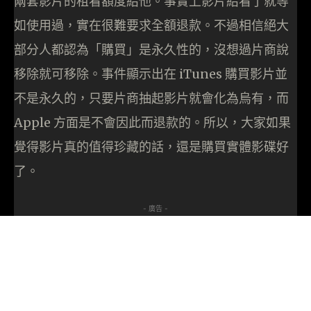
兩套影片的租看額度給他。事實上影片給看了就等
如使用過，實在很難要求全額退款。不過相信絕大
部分人都認為「購買」是永久性的，沒想過片商說
移除就可移除。事件顯示出在 iTunes 購買影片並
不是永久的，只要片商抽起影片就會化為烏有，而
Apple 方面是不會因此而退款的。所以，大家如果
覺得影片真的值得珍藏的話，還是購買實體影碟好
了。
- 廣告 -