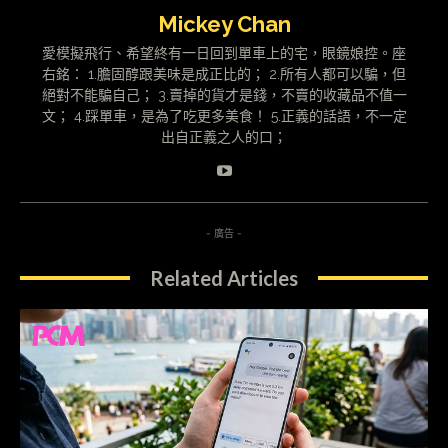
Mickey Chan
愛模擬飛行、希望終有一日回到單車上的宅，眼鏡娘控。座
右銘： 1.膽固醇跟美味是成正比的； 2.所有人都可以騙，但
絕對不能騙自己； 3.賣掉的貨才是錢，不賣的收藏品不值一
文； 4.踩單車，是為了吃更多美食！ 5.正義的話語，不一定
出自正義之人的口；
- 廣告 -
Related Articles