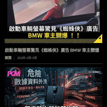
啟動車輛螢幕驚見《蜘蛛俠》廣告 BMW 車主嬲爆
趣聞
2026-08-08