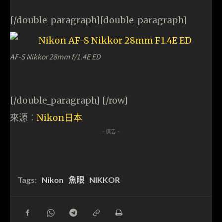
[/double_paragraph][double_paragraph]
AF-S Nikkor 28mm f/1.4E ED
[/double_paragraph] [/row]
來源：
Nikon日本
- 廣告 -
Tags:
Nikon
魚眼
NIKKOR