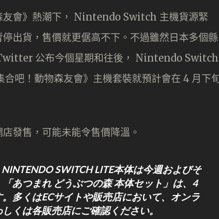
熱潮下， Nintendo Switch 主機貨源緊
暫停出貨，售價就更倨高不下。不過雖然日本多個縣
ter 公布今個星期和往後， Nintendo Switch
，而《集合吧！動物森友會》主機套裝就預計會在 4 月下
網店發售，可能未能令售價降溫。
・NINTENDO SWITCH LITE本体は今週およびそ
「あつまれ どうぶつの森 本体セット」は、4
。多くはECサイトや販売店において、オンラ
わしくは各販売店にご確認ください。