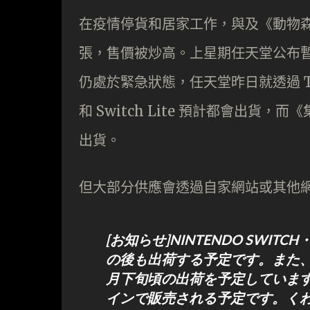
在疫情停貨和居家工作，與及《動物森友會》
張，售價被炒高。上星期任天堂公布
仍處於緊急狀態，任天堂昨日就透過 Twit
和 Switch Lite 預計都會出貨
出貨。
但大部分供應會透過自家網站或其他
[お知らせ]NINTENDO SWITCH
の後も出荷する予定です。また、
月下旬頃の出荷を予定しています
インで販売される予定です。く