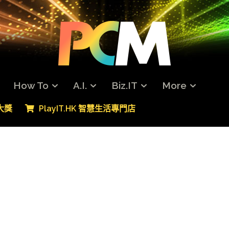
How To
A.I.
Biz.IT
More
專大獎
PlayIT.HK 智慧生活專門店