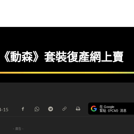
tch 、《動森》套裝復產網上賣
在 Google
4-15
緊貼《PCM》消息
- 廣告 -