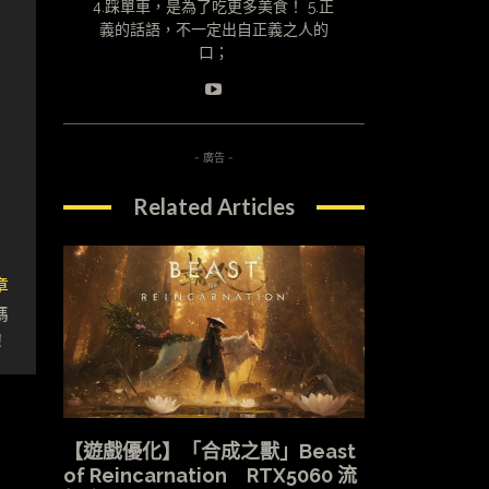
4.踩單車，是為了吃更多美食！ 5.正
義的話語，不一定出自正義之人的
口；
- 廣告 -
Related Articles
章
媽
！
【遊戲優化】「合成之獸」Beast
of Reincarnation RTX5060 流