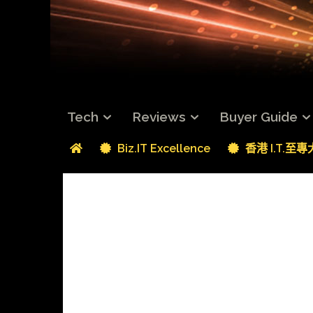
Tech
Reviews
Buyer Guide
Biz.IT Excellence
香港 I.T.至