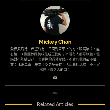
Mickey Chan
愛模擬飛行、希望終有一日回到單車上的宅，眼鏡娘控。座
右銘： 1.膽固醇跟美味是成正比的； 2.所有人都可以騙，但
絕對不能騙自己； 3.賣掉的貨才是錢，不賣的收藏品不值一
文； 4.踩單車，是為了吃更多美食！ 5.正義的話語，不一定
出自正義之人的口；
- 廣告 -
Related Articles