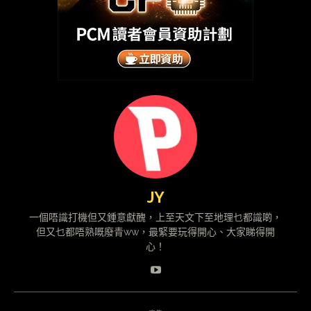
JY
一個唔識打機但又鍾意獻醜，上至天文下至地理乜都識啲，
但又乜都唔熟嘅廢青ww，最緊要玩得開心、大家睇得開
心！