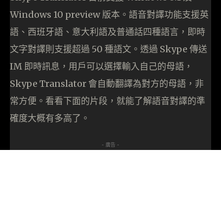
Windows 10 preview 版本。語音對譯功能支援英
語、西班牙語、意大利語及普通話四種語言，即時
文字對譯則支援超過 50 種語文。透過 Skype 傳送
IM 即時訊息，用戶可以選擇輸入自己的母語，
Skype Translator 會自動翻譯為對方的母語，非
常方便。看看下面的片段，就能了解語音對譯的準
確度大概有多高了。
- 廣告 -