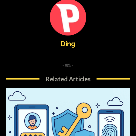
Ding
- 廣告 -
Related Articles