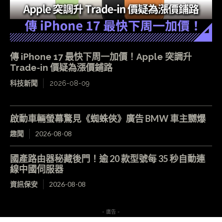
傳 iPhone 17 最快下周一加價！Apple 突調升
Trade-in 價疑為漲價鋪路
科技新聞
2026-08-09
啟動車輛螢幕驚見《蜘蛛俠》廣告 BMW 車主嬲爆
趣聞
2026-08-08
國產路由器秘藏後門！逾 20 款型號每 35 秒自動連
線中國伺服器
資訊保安
2026-08-08
- 廣告 -