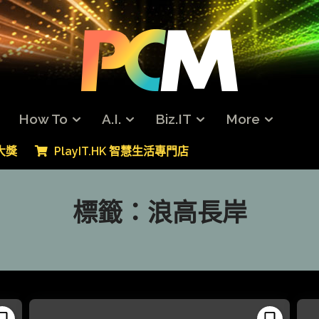
How To
A.I.
Biz.IT
More
專大獎
PlayIT.HK 智慧生活專門店
標籤：
浪高長岸