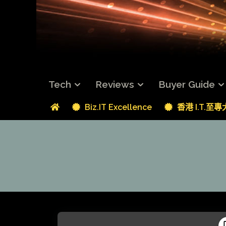
Tech
Reviews
Buyer Guide
Biz.IT Excellence
香港 I.T.至