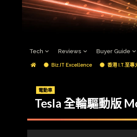
Tech
Reviews
Buyer Guide
Biz.IT Excellence
香港 I.T.至
電動車
Tesla 全輪驅動版 Mo