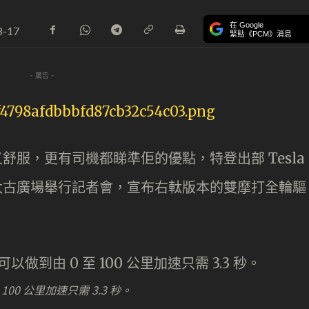
在 Google
8-17
緊貼《PCM》消息
- 廣告 -
又舒服，更有司機都睇準佢的優點，特登出部 Tesla
於金鐘太古廣場舉行記者會，宣布右軚版本的雙摩打全輪驅
至 100 公里加速只需 3.3 秒。