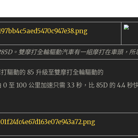
 P85D。雙摩打全輪驅動汽車有一組摩打在車頭，
前單摩打驅動的 85 升級至雙摩打全輪驅動的
 0 至 100 公里加速只需 3.3 秒，比 85D 的 4.4 秒