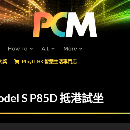
How To
A.I.
More
專大獎
PlayIT.HK 智慧生活專門店
del S P85D 抵港試坐