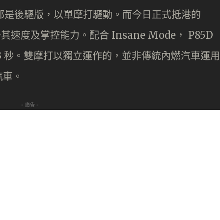
車，都是後驅版，以單摩打驅動。而今日正式抵港的
速度及掌控能力。配合 Insane Mode， P85D
 3.3 秒。雙摩打以獨立運作的，並非傳統內燃汽車運用
汽車。
- 廣告 -