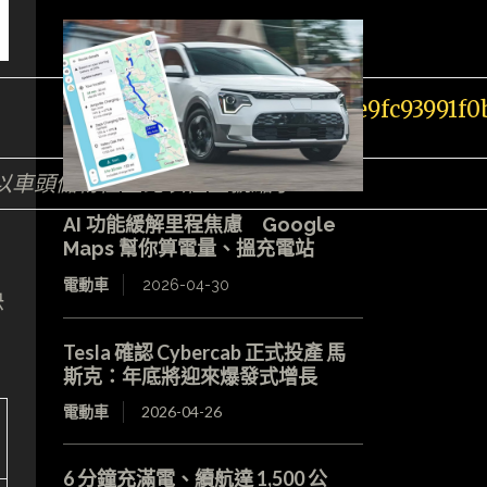
所以車頭儲物位置比以往型號縮小。
AI 功能緩解里程焦慮 Google
Maps 幫你算電量、搵充電站
電動車
2026-04-30
快
Tesla 確認 Cybercab 正式投產 馬
斯克：年底將迎來爆發式增長
電動車
2026-04-26
6 分鐘充滿電、續航達 1,500 公