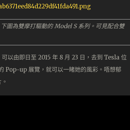
；下圖為雙摩打驅動的 Model S 系列。可見配合
雙
日至 2015 年 8 月 23 日，去到 Tesla 位
rt 的 Pop-up 展覽，就可以一睹她的風彩。唔想郁
片。