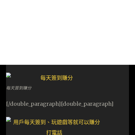
每天簽到賺分
[/double_paragraph][double_paragraph]