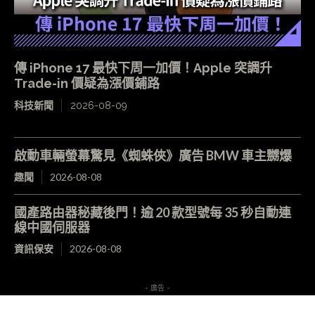
傳 iPhone 17 最快下周一加價！Apple 突調升
Trade-in 價疑為漲價鋪路
科技新聞
2026-08-09
啟動車輛螢幕驚見《蜘蛛俠》廣告 BMW 車主嬲爆
趣聞
2026-08-08
國產路由器秘藏後門！逾 20 款型號每 35 秒自動連
線中國伺服器
資訊保安
2026-08-08
- 廣告 -