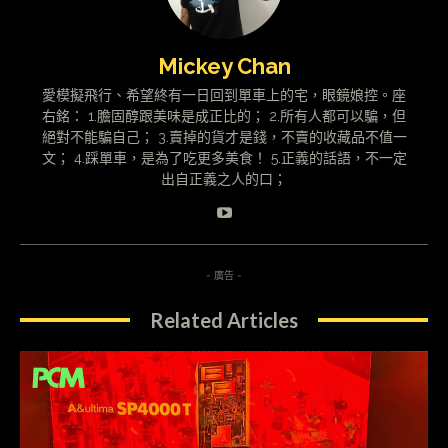
Mickey Chan
愛模擬飛行、希望終有一日回到單車上的宅，眼鏡娘控。座
右銘： 1.膽固醇跟美味是成正比的； 2.所有人都可以騙，但
絕對不能騙自己； 3.賣掉的貨才是錢，不賣的收藏品不值一
文； 4.踩單車，是為了吃更多美食！ 5.正義的話語，不一定
出自正義之人的口；
- 廣告 -
Related Articles